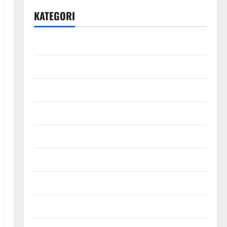
KATEGORI
Bisnis
Ekonomi
Energi
Finansial
Fintech
Industri
Infografis
Infrastruktur