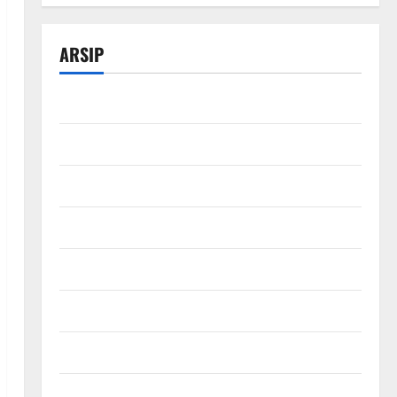
ARSIP
Maret 2026
Februari 2026
Desember 2025
November 2025
Oktober 2025
Agustus 2025
Mei 2025
Maret 2025