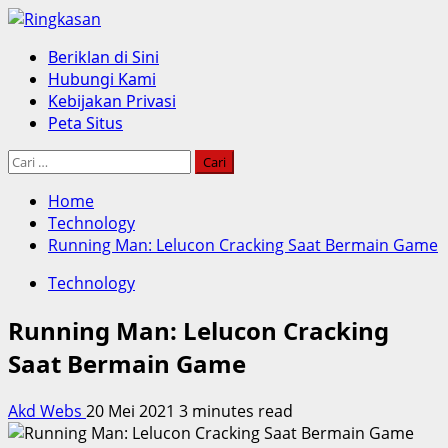
Skip
to
Primary
Beriklan di Sini
content
Menu
Hubungi Kami
Kebijakan Privasi
Peta Situs
Cari
untuk:
Home
Technology
Running Man: Lelucon Cracking Saat Bermain Game
Technology
Running Man: Lelucon Cracking
Saat Bermain Game
Akd Webs
20 Mei 2021
3 minutes read