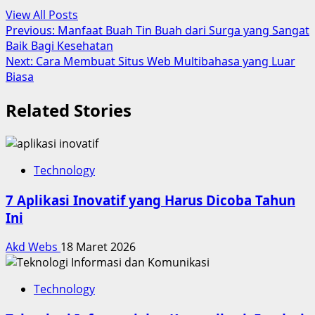
View All Posts
Post
Previous:
Manfaat Buah Tin Buah dari Surga yang Sangat
Baik Bagi Kesehatan
navigation
Next:
Cara Membuat Situs Web Multibahasa yang Luar
Biasa
Related Stories
Technology
7 Aplikasi Inovatif yang Harus Dicoba Tahun
Ini
Akd Webs
18 Maret 2026
Technology