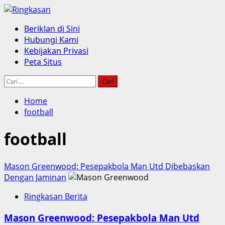
Skip
to
Primary
Beriklan di Sini
content
Menu
Hubungi Kami
Kebijakan Privasi
Peta Situs
Cari
untuk:
Home
football
football
Mason Greenwood: Pesepakbola Man Utd Dibebaskan
Dengan Jaminan
Ringkasan Berita
Mason Greenwood: Pesepakbola Man Utd