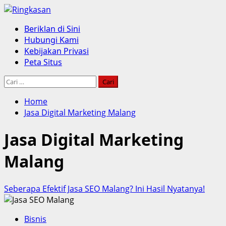
Skip
to
Primary
Beriklan di Sini
content
Menu
Hubungi Kami
Kebijakan Privasi
Peta Situs
Cari
untuk:
Home
Jasa Digital Marketing Malang
Jasa Digital Marketing
Malang
Seberapa Efektif Jasa SEO Malang? Ini Hasil Nyatanya!
Bisnis