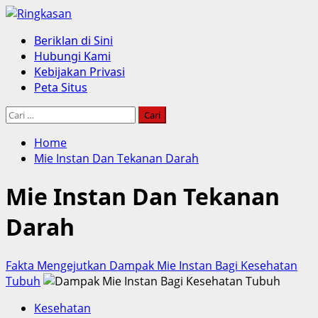
Skip
to
Primary
Beriklan di Sini
content
Menu
Hubungi Kami
Kebijakan Privasi
Peta Situs
Cari
untuk:
Home
Mie Instan Dan Tekanan Darah
Mie Instan Dan Tekanan
Darah
Fakta Mengejutkan Dampak Mie Instan Bagi Kesehatan
Tubuh
Kesehatan