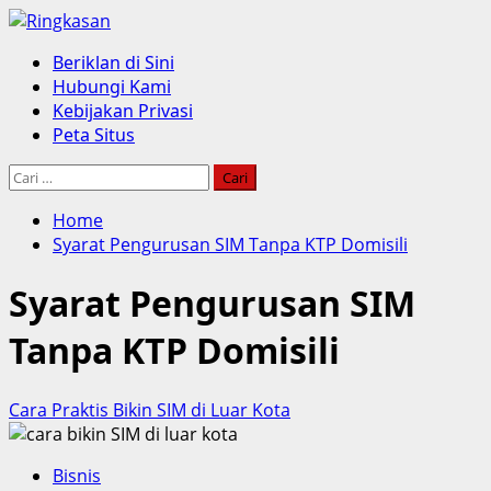
Skip
to
Primary
Beriklan di Sini
content
Menu
Hubungi Kami
Kebijakan Privasi
Peta Situs
Cari
untuk:
Home
Syarat Pengurusan SIM Tanpa KTP Domisili
Syarat Pengurusan SIM
Tanpa KTP Domisili
Cara Praktis Bikin SIM di Luar Kota
Bisnis