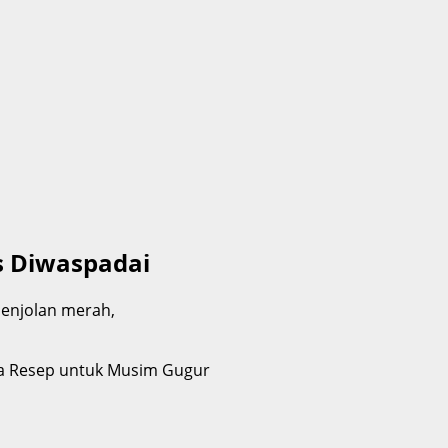
s Diwaspadai
benjolan merah,