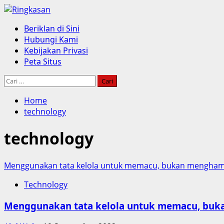
Skip
to
Primary
Beriklan di Sini
content
Menu
Hubungi Kami
Kebijakan Privasi
Peta Situs
Cari
untuk:
Home
technology
technology
Menggunakan tata kelola untuk memacu, bukan menghamb
Technology
Menggunakan tata kelola untuk memacu, buk