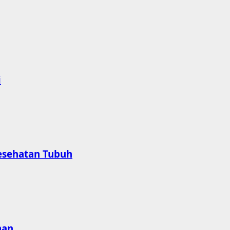
i
esehatan Tubuh
man