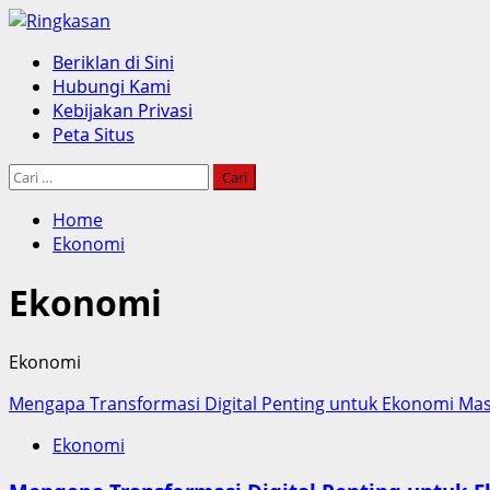
Skip
to
Primary
Beriklan di Sini
content
Menu
Hubungi Kami
Kebijakan Privasi
Peta Situs
Cari
untuk:
Home
Ekonomi
Ekonomi
Ekonomi
Mengapa Transformasi Digital Penting untuk Ekonomi Ma
Ekonomi