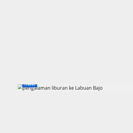
Travel