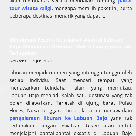
akan membahas secara mendalam tentang
paket
tour wisata religi
, mengapa memilih paket ini, serta
beberapa destinasi menarik yang dapat …
Menikmati Pesona Keindahan Alam di Labuan
Bajo: Menelusuri Kegiatan Waktu Luang yang Tak
Terlupakan
Akd Webs
19 Juni 2023
Liburan menjadi momen yang ditunggu-tunggu oleh
setiap individu. Saat mencari tempat yang
menawarkan keindahan alam yang memukau,
Labuan Bajo menjadi salah satu destinasi yang tak
boleh dilewatkan. Terletak di ujung barat Pulau
Flores, Nusa Tenggara Timur, kota ini menawarkan
pengalaman liburan ke Labuan Bajo
yang tak
terlupakan. Jangan lewatkan kesempatan untuk
menjelajahi pantai-pantai eksotis di Labuan Bajo