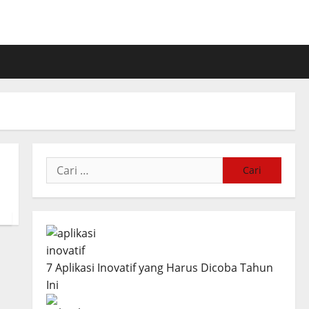
Cari
untuk:
7 Aplikasi Inovatif yang Harus Dicoba Tahun
Ini