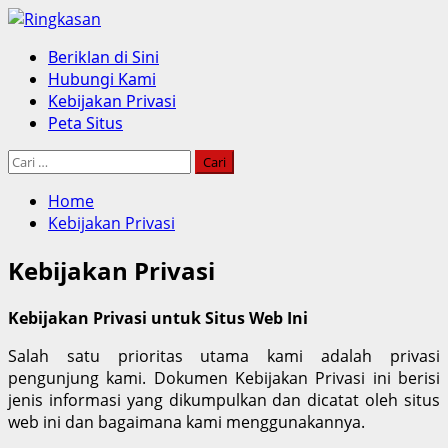
Skip
to
Primary
Beriklan di Sini
content
Menu
Hubungi Kami
Kebijakan Privasi
Peta Situs
Cari
untuk:
Home
Kebijakan Privasi
Kebijakan Privasi
Kebijakan Privasi untuk Situs Web Ini
Salah satu prioritas utama kami adalah privasi
pengunjung kami. Dokumen Kebijakan Privasi ini berisi
jenis informasi yang dikumpulkan dan dicatat oleh situs
web ini dan bagaimana kami menggunakannya.