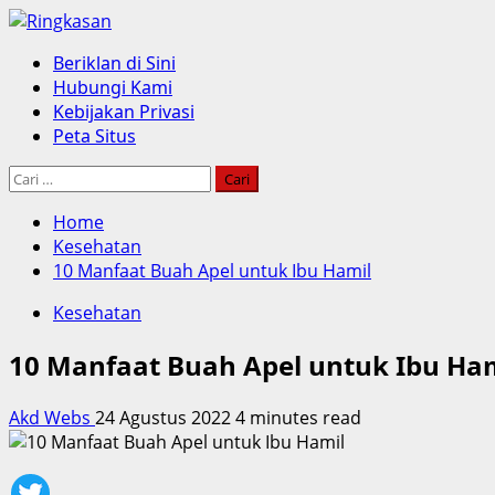
Skip
to
Primary
Beriklan di Sini
content
Menu
Hubungi Kami
Kebijakan Privasi
Peta Situs
Cari
untuk:
Home
Kesehatan
10 Manfaat Buah Apel untuk Ibu Hamil
Kesehatan
10 Manfaat Buah Apel untuk Ibu Ha
Akd Webs
24 Agustus 2022
4 minutes read