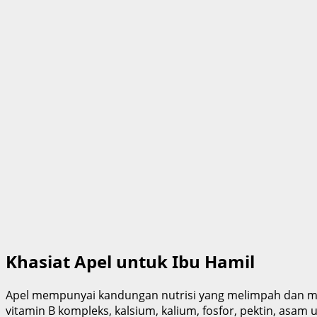
Khasiat Apel untuk Ibu Hamil
Apel mempunyai kandungan nutrisi yang melimpah dan me
vitamin B kompleks, kalsium, kalium, fosfor, pektin, asam u