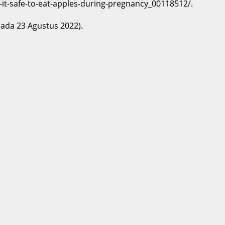
it-safe-to-eat-apples-during-pregnancy_00118512/.
ada 23 Agustus 2022).