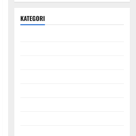
KATEGORI
Bisnis
Ekonomi
Energi
Finansial
Fintech
Industri
Infografis
Infrastruktur