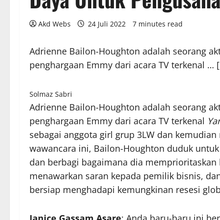
Akd Webs
24 Juli 2022
7 minutes read
Adrienne Bailon-Houghton adalah seorang ak
penghargaan Emmy dari acara TV terkenal
… [
Solmaz Sabri
Adrienne Bailon-Houghton adalah seorang ak
penghargaan Emmy dari acara TV terkenal
Yan
sebagai anggota girl grup 3LW dan kemudia
wawancara ini, Bailon-Houghton duduk untu
dan berbagi bagaimana dia memprioritaskan 
menawarkan saran kepada pemilik bisnis, dan
bersiap menghadapi kemungkinan resesi glob
Janice Gassam Asare
: Anda baru-baru ini b