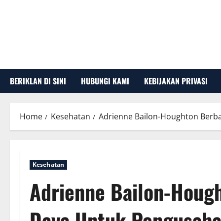
Skip
to
content
BERIKLAN DI SINI
HUBUNGI KAMI
KEBIJAKAN PRIVASI
Home
Kesehatan
Adrienne Bailon-Houghton Berb
Kesehatan
Adrienne Bailon-Houg
Daya Untuk Pengusah