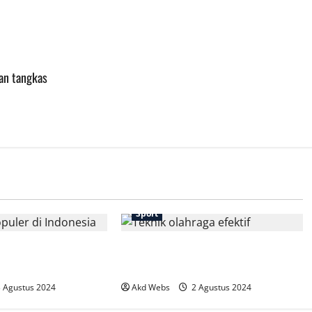
an tangkas
Sport
er di Indonesia yang
Teknik Olahraga Efektif untuk
oba
Memaksimalkan Hasil
 Agustus 2024
Akd Webs
2 Agustus 2024