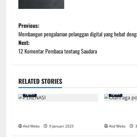
P
Previous:
Membangun pengalaman pelanggan digital yang hebat deng
o
Next:
s
12 Komentar Pembaca tentang Saudara
t
n
RELATED STORIES
a
Sport
Sport
v
Strategi Bermain di Map Sempit
Olahraga Popul
i
dengan Agility Hero
Harus Anda C
g
Akd Webs
9 Januari 2025
Akd Webs
3