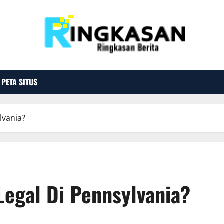
PETA SITUS
lvania?
Legal Di Pennsylvania?