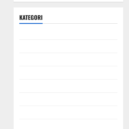
KATEGORI
Bisnis
Ekonomi
Energi
Finansial
Fintech
Industri
Infografis
Infrastruktur