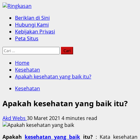
Skip
to
Primary
Beriklan di Sini
content
Menu
Hubungi Kami
Kebijakan Privasi
Peta Situs
Cari
untuk:
Home
Kesehatan
Apakah kesehatan yang baik itu?
Kesehatan
Apakah kesehatan yang baik itu?
Akd Webs
30 Maret 2021
4 minutes read
Apakah
kesehatan yang baik
itu?
: Kata kesehatan