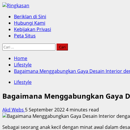
Skip
to
Primary
Beriklan di Sini
content
Menu
Hubungi Kami
Kebijakan Privasi
Peta Situs
Cari
untuk:
Home
Lifestyle
Bagaimana Menggabungkan Gaya Desain Interior de
Lifestyle
Bagaimana Menggabungkan Gaya Des
Akd Webs
5 September 2022
4 minutes read
Sebagai seorang anak kecil dengan minat awal dalam desai