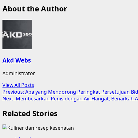
About the Author
Akd Webs
Administrator
View All Posts
Post
Previous:
Apa yang Mendorong Peringkat Persetujuan Bid
Next:
Membesarkan Penis dengan Air Hangat, Benarkah
navigation
Related Stories