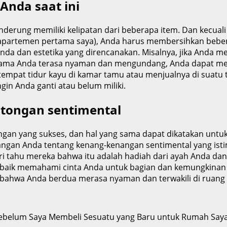
Anda saat ini
ung memiliki kelipatan dari beberapa item. Dan kecuali A
 di apartemen pertama saya), Anda harus membersihkan beb
da dan estetika yang direncanakan. Misalnya, jika Anda mem
utama Anda terasa nyaman dan mengundang, Anda dapat mem
mpat tidur kayu di kamar tamu atau menjualnya di suatu t
gin Anda ganti atau belum miliki.
otongan sentimental
an yang sukses, dan hal yang sama dapat dikatakan untu
asangan Anda tentang kenang-kenangan sentimental yang is
eri tahu mereka bahwa itu adalah hadiah dari ayah Anda da
h baik memahami cinta Anda untuk bagian dan kemungkina
bahwa Anda berdua merasa nyaman dan terwakili di ruang
 sebelum Saya Membeli Sesuatu yang Baru untuk Rumah Say