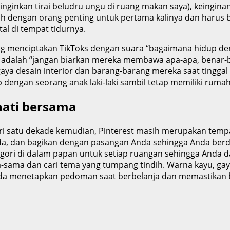
inginkan tirai beludru ungu di ruang makan saya), keingi
dah dengan orang penting untuk pertama kalinya dan harus 
al di tempat tidurnya.
ang menciptakan TikToks dengan suara “bagaimana hidup den
adalah “jangan biarkan mereka membawa apa-apa, benar-ben
a desain interior dan barang-barang mereka saat tingga
engan seorang anak laki-laki sambil tetap memiliki rumah 
hati bersama
ari satu dekade kemudian, Pinterest masih merupakan tempa
nda, dan bagikan dengan pasangan Anda sehingga Anda be
ori di dalam papan untuk setiap ruangan sehingga Anda da
sama dan cari tema yang tumpang tindih. Warna kayu, gaya
da menetapkan pedoman saat berbelanja dan memastikan 