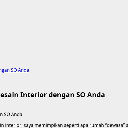
ngan SO Anda
ain Interior dengan SO Anda
n interior, saya memimpikan seperti apa rumah “dewasa” sa