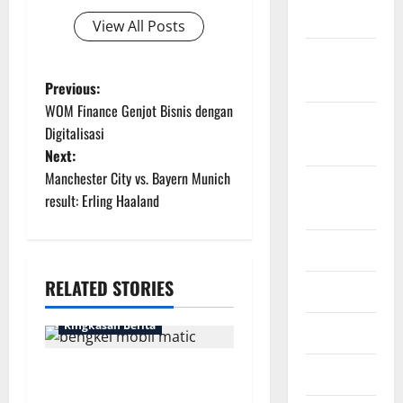
2022
View All Posts
Oktober
2022
P
Previous:
WOM Finance Genjot Bisnis dengan
September
o
Digitalisasi
2022
Next:
s
Manchester City vs. Bayern Munich
Agustus
t
result: Erling Haaland
2022
n
Juli 2022
a
RELATED STORIES
Juni 2022
v
Ringkasan Berita
April 2022
i
Bengkel Mobil Matic
Maret 2022
g
Spesialis: Nyaman dan Aman