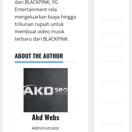
dari BLACKPINK, YG
Oktober
Entertainment rela
2023
mengeluarkan biaya hingga
triliunan rupiah untuk
Juli 2023
membuat video musik
terbaru dari BLACKPINK.
Juni 2023
Maret 2023
ABOUT THE AUTHOR
Februari
2023
Januari
2023
Desember
Akd Webs
2022
Administrator
November