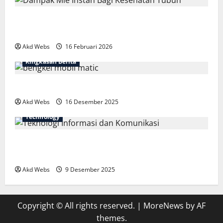
Fakta Mengejutkan Dampak Mie Instan Bagi
Kesehatan Tubuh
Akd Webs
16 Februari 2026
Ringkasan Berita
Bengkel Mobil Matic Spesialis: Nyaman dan Aman
Akd Webs
16 Desember 2025
Technology
Teknologi Informasi dan Komunikasi: Fondasi Dunia
Digital
Akd Webs
9 Desember 2025
Copyright © All rights reserved.
|
MoreNews
by AF
themes.