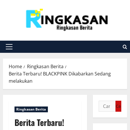
Skip
to
content
Primary
Menu
Home
Ringkasan Berita
Berita Terbaru! BLACKPINK Dikabarkan Sedang
melakukan
Cari
Ringkasan Berita
untuk:
Berita Terbaru!