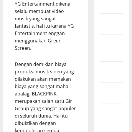
YG Entertainment dikenal
2025
selalu membuat video
musik yang sangat
Agustus
fantastis, hal itu karena YG
2025
Entertainment enggan
Mei 2025
menggunakan Green
Screen.
Maret 2025
Dengan demikian biaya
Januari
produksi musik video yang
2025
dilakukan akan memakan
biaya yang sangat mahal,
Desember
apalagi BLACKPINK
2024
merupakan salah satu Gir
Group yang sangat populer
November
di seluruh dunia. Hal itu
2024
dibuktikan dengan
Oktober
kepopuleran semua