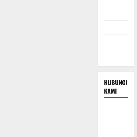
Ringkasan
Berita
Sport
Technology
Travel
HUBUNGI
KAMI
Beriklan di
Sini
Hubungi
Kami