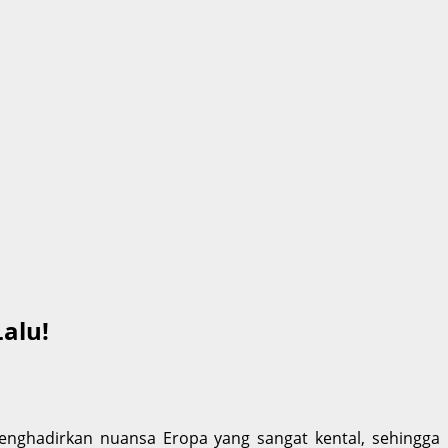
alu!
menghadirkan nuansa Eropa yang sangat kental, sehingga