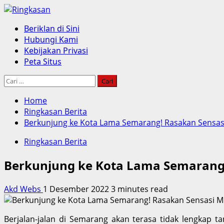
Skip
to
Primary
Beriklan di Sini
content
Menu
Hubungi Kami
Kebijakan Privasi
Peta Situs
Cari
untuk:
Home
Ringkasan Berita
Berkunjung ke Kota Lama Semarang! Rasakan Sensasi
Ringkasan Berita
Berkunjung ke Kota Lama Semarang!
Akd Webs
1 Desember 2022
3 minutes read
Berjalan-jalan di Semarang akan terasa tidak lengkap 