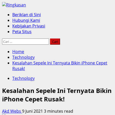
Skip
to
Primary
Beriklan di Sini
content
Menu
Hubungi Kami
Kebijakan Privasi
Peta Situs
Cari
untuk:
Home
Technology
Kesalahan Sepele Ini Ternyata Bikin iPhone Cepet
Rusak!
Technology
Kesalahan Sepele Ini Ternyata Bikin
iPhone Cepet Rusak!
Akd Webs
9 Juni 2021
3 minutes read