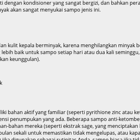
ti dengan kondisioner yang sangat bergizi, dan bahkan per
ak akan sangat menyukai sampo jenis ini.
n kulit kepala berminyak, karena menghilangkan minyak be
ng lebih baik untuk sampo setiap hari atau dua kali seming
kan keunggulan).
i bahan aktif yang familiar (seperti pyrithione zinc atau 
otensi penumpukan yang ada. Beberapa sampo anti-ketombe b
-bahan mereka (seperti ekstrak sage, yang menciptakan kes
bulan sekali untuk memastikan tidak mengelupas, atau kap
 jika digunakan sebagai rutinitas Anda, sampo biasa jika tid