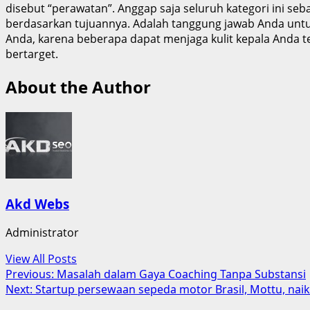
disebut “perawatan”. Anggap saja seluruh kategori ini s
berdasarkan tujuannya. Adalah tanggung jawab Anda untu
Anda, karena beberapa dapat menjaga kulit kepala Anda t
bertarget.
About the Author
Akd Webs
Administrator
View All Posts
Post
Previous:
Masalah dalam Gaya Coaching Tanpa Substansi
Next:
Startup persewaan sepeda motor Brasil, Mottu, naik
navigation