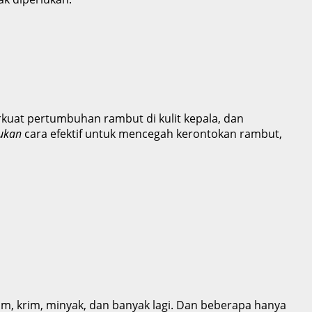
uat pertumbuhan rambut di kulit kepala, dan
ukan
cara efektif untuk mencegah kerontokan rambut,
m, krim, minyak, dan banyak lagi. Dan beberapa hanya