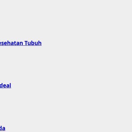
esehatan Tubuh
deal
da