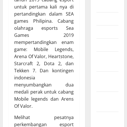
2023
untuk pertama kali nya di
pertandingkan dalam SEA
Juli 2023
games Philipina. Cabang
olahraga esports Sea
Juni 2023
Games 2019
mempertandingkan enam
Maret 2023
game: Mobile Legends,
Arena Of Valor, Heartstone,
Februari
Starcraft 2, Dota 2, dan
2023
Tekken 7. Dan kontingen
Januari
indonesia
2023
menyumbangkan dua
medali perak untuk cabang
Desember
Mobile legends dan Arens
2022
Of Valor.
Melihat pesatnya
November
perkembangan esport
2022