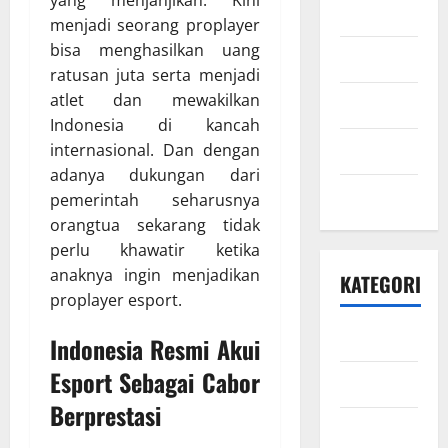
yang menjanjikan. Kini
Juni 2021
menjadi seorang proplayer
bisa menghasilkan uang
Mei 2021
ratusan juta serta menjadi
atlet dan mewakilkan
April 2021
Indonesia di kancah
Maret 2021
internasional. Dan dengan
adanya dukungan dari
Mei 2020
pemerintah seharusnya
orangtua sekarang tidak
perlu khawatir ketika
anaknya ingin menjadikan
KATEGORI
proplayer esport.
Bisnis
Indonesia Resmi Akui
Esport Sebagai Cabor
Ekonomi
Berprestasi
Energi