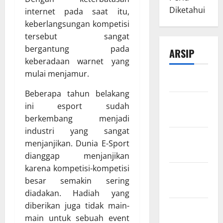
Diketahui
internet pada saat itu,
keberlangsungan kompetisi
tersebut sangat
bergantung pada
ARSIP
keberadaan warnet yang
mulai menjamur.
Maret 2026
Beberapa tahun belakang
Februari
ini esport sudah
2026
berkembang menjadi
industri yang sangat
Desember
menjanjikan. Dunia E-Sport
2025
dianggap menjanjikan
karena kompetisi-kompetisi
November
besar semakin sering
2025
diadakan. Hadiah yang
diberikan juga tidak main-
Oktober
main untuk sebuah event
2025