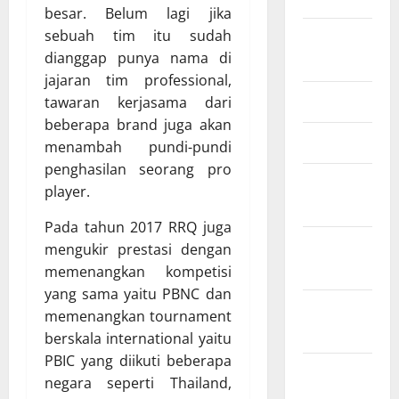
besar. Belum lagi jika
sebuah tim itu sudah
Agustus
dianggap punya nama di
2025
jajaran tim professional,
Mei 2025
tawaran kerjasama dari
beberapa brand juga akan
Maret 2025
menambah pundi-pundi
penghasilan seorang pro
Januari
player.
2025
Pada tahun 2017 RRQ juga
Desember
mengukir prestasi dengan
2024
memenangkan kompetisi
yang sama yaitu PBNC dan
November
memenangkan tournament
2024
berskala international yaitu
PBIC yang diikuti beberapa
Oktober
negara seperti Thailand,
2024