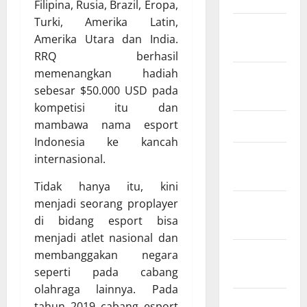
Filipina, Rusia, Brazil, Eropa,
Turki, Amerika Latin,
September
Amerika Utara dan India.
2024
RRQ berhasil
memenangkan hadiah
Agustus
sebesar $50.000 USD pada
2024
kompetisi itu dan
mambawa nama esport
Juli 2024
Indonesia ke kancah
Januari
internasional.
2024
Tidak hanya itu, kini
menjadi seorang proplayer
Desember
di bidang esport bisa
2023
menjadi atlet nasional dan
November
membanggakan negara
2023
seperti pada cabang
olahraga lainnya. Pada
Oktober
tahun 2019 cabang esport