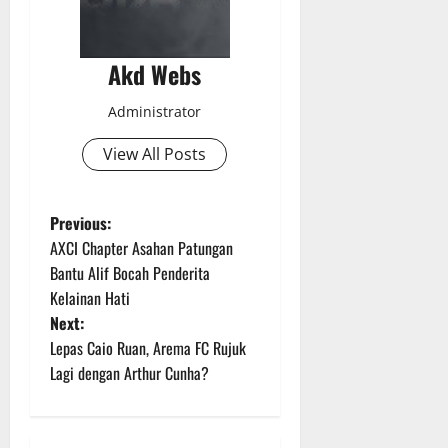
Akd Webs
Administrator
View All Posts
P
Previous:
AXCI Chapter Asahan Patungan
o
Bantu Alif Bocah Penderita
Kelainan Hati
s
Next:
t
Lepas Caio Ruan, Arema FC Rujuk
Lagi dengan Arthur Cunha?
n
a