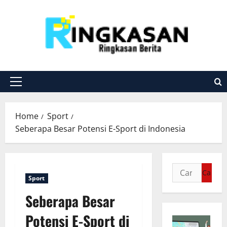
Skip
to
content
Primary
Menu
Home
Sport
Seberapa Besar Potensi E-Sport di Indonesia
Cari
Sport
untuk:
Seberapa Besar
Potensi E-Sport di