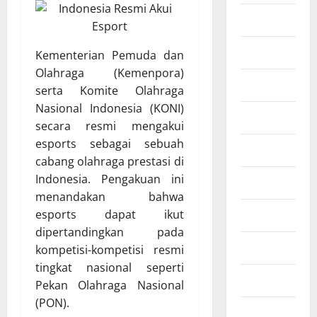
Finansial
Fintech
Kementerian Pemuda dan
Olahraga (Kemenpora)
Industri
serta Komite Olahraga
Nasional Indonesia (KONI)
Infografis
secara resmi mengakui
esports sebagai sebuah
Infrastruktur
cabang olahraga prestasi di
Indonesia. Pengakuan ini
Kesehatan
menandakan bahwa
Lifestyle
esports dapat ikut
dipertandingkan pada
Otomotif
kompetisi-kompetisi resmi
tingkat nasional seperti
Properti
Pekan Olahraga Nasional
(PON).
Ringkasan