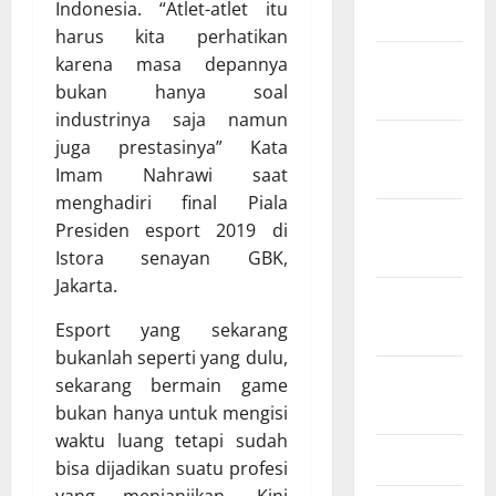
Indonesia. “Atlet-atlet itu
2022
harus kita perhatikan
karena masa depannya
Januari
bukan hanya soal
2022
industrinya saja namun
Desember
juga prestasinya” Kata
2021
Imam Nahrawi saat
menghadiri final Piala
November
Presiden esport 2019 di
2021
Istora senayan GBK,
Jakarta.
September
2021
Esport yang sekarang
bukanlah seperti yang dulu,
Agustus
sekarang bermain game
2021
bukan hanya untuk mengisi
waktu luang tetapi sudah
Juli 2021
bisa dijadikan suatu profesi