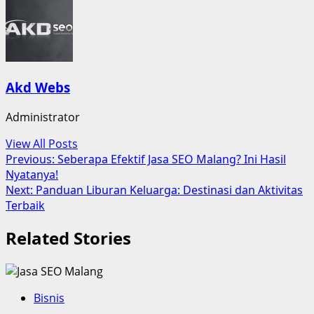
Akd Webs
Administrator
View All Posts
Post
Previous:
Seberapa Efektif Jasa SEO Malang? Ini Hasil
Nyatanya!
navigation
Next:
Panduan Liburan Keluarga: Destinasi dan Aktivitas
Terbaik
Related Stories
Bisnis