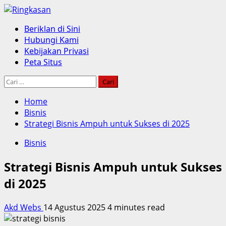
Skip
to
Primary
Beriklan di Sini
content
Menu
Hubungi Kami
Kebijakan Privasi
Peta Situs
Cari
untuk:
Home
Bisnis
Strategi Bisnis Ampuh untuk Sukses di 2025
Bisnis
Strategi Bisnis Ampuh untuk Sukses
di 2025
Akd Webs
14 Agustus 2025
4 minutes read