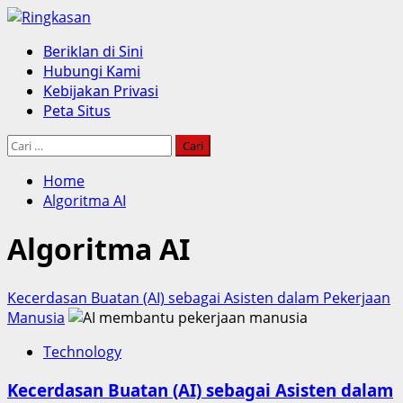
Skip
to
Primary
Beriklan di Sini
content
Menu
Hubungi Kami
Kebijakan Privasi
Peta Situs
Cari
untuk:
Home
Algoritma AI
Algoritma AI
Kecerdasan Buatan (AI) sebagai Asisten dalam Pekerjaan
Manusia
Technology
Kecerdasan Buatan (AI) sebagai Asisten dalam