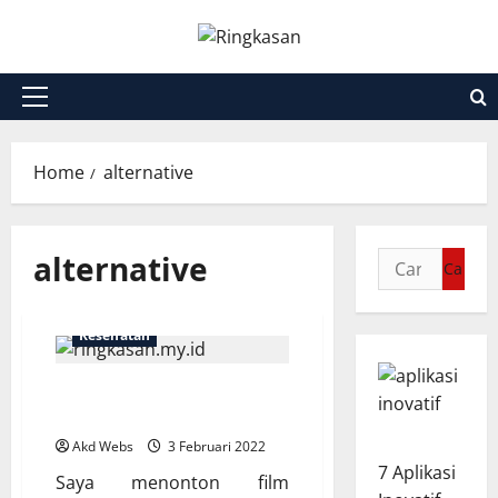
Skip
to
content
Primary
Menu
Home
alternative
alternative
Cari
untuk:
Kesehatan
Alternatif Antibiotik –
Solusi Alami?
Akd Webs
3 Februari 2022
7 Aplikasi
Saya menonton film