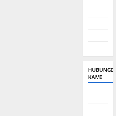
Ringkasan
Berita
Sport
Technology
Travel
HUBUNGI
KAMI
Beriklan
di Sini
Hubungi