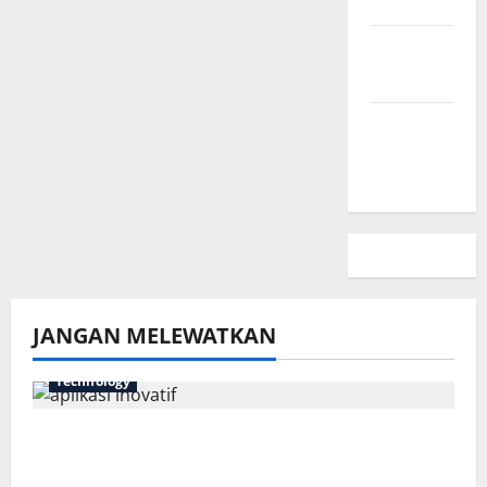
Kami
Kebijakan
Privasi
Peta
Situs
JANGAN MELEWATKAN
Technology
7 Aplikasi Inovatif yang Harus Dicoba
Tahun Ini