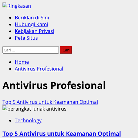
Skip
to
Primary
Beriklan di Sini
content
Menu
Hubungi Kami
Kebijakan Privasi
Peta Situs
Cari
untuk:
Home
Antivirus Profesional
Antivirus Profesional
Top 5 Antivirus untuk Keamanan Optimal
Technology
Top 5 Antivirus untuk Keamanan Optimal