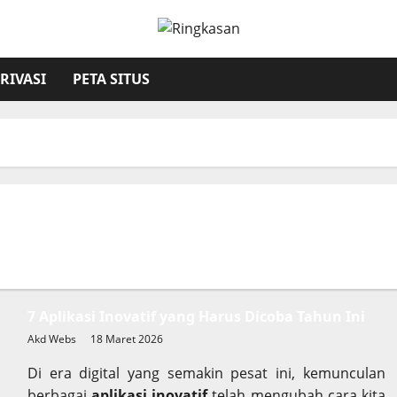
RIVASI
PETA SITUS
7 Aplikasi Inovatif yang Harus Dicoba Tahun Ini
Akd Webs
18 Maret 2026
Di era digital yang semakin pesat ini, kemunculan
berbagai
aplikasi inovatif
telah mengubah cara kita