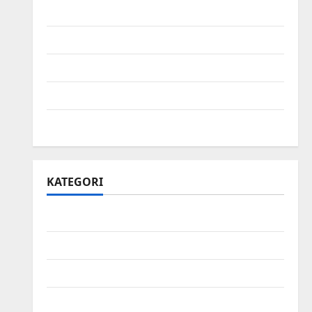
Juni 2021
Mei 2021
April 2021
Maret 2021
Mei 2020
KATEGORI
Bisnis
Ekonomi
Energi
Finansial