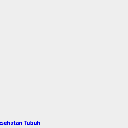
i
esehatan Tubuh