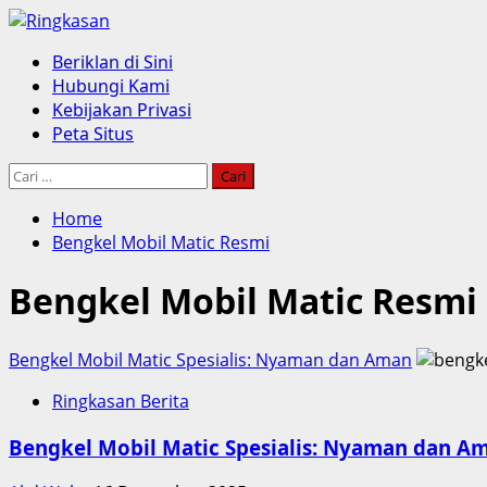
Skip
to
Primary
Beriklan di Sini
content
Menu
Hubungi Kami
Kebijakan Privasi
Peta Situs
Cari
untuk:
Home
Bengkel Mobil Matic Resmi
Bengkel Mobil Matic Resmi
Bengkel Mobil Matic Spesialis: Nyaman dan Aman
Ringkasan Berita
Bengkel Mobil Matic Spesialis: Nyaman dan A