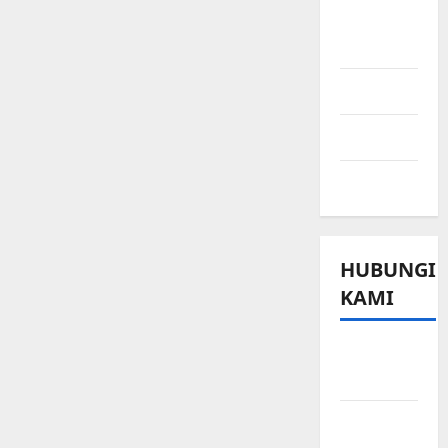
Ringkasan
Berita
Sport
Technology
Travel
HUBUNGI
KAMI
Beriklan
di Sini
Hubungi