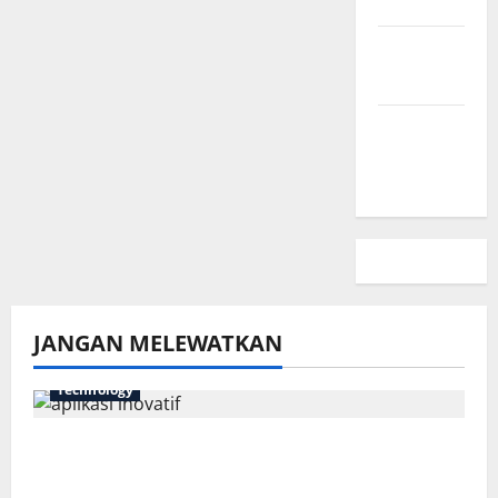
Kami
Kebijakan
Privasi
Peta
Situs
JANGAN MELEWATKAN
Technology
7 Aplikasi Inovatif yang Harus Dicoba
Tahun Ini