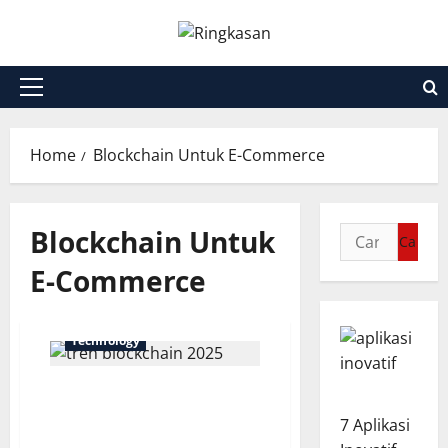
Skip
to
content
Primary
Menu
Home
Blockchain Untuk E-Commerce
Blockchain Untuk
Cari
untuk:
E-Commerce
Technology
Tren Teknologi
Blockchain 2025 yang
7 Aplikasi
Perlu Diketahui