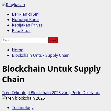
Skip
to
Primary
Beriklan di Sini
content
Menu
Hubungi Kami
Kebijakan Privasi
Peta Situs
Cari
untuk:
Home
Blockchain Untuk Supply Chain
Blockchain Untuk Supply
Chain
Tren Teknologi Blockchain 2025 yang Perlu Diketahui
Technology