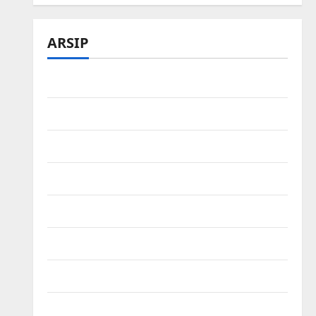
ARSIP
Maret 2026
Februari 2026
Desember 2025
November 2025
Oktober 2025
Agustus 2025
Mei 2025
Maret 2025