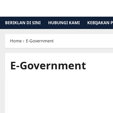
Skip
to
content
BERIKLAN DI SINI
HUBUNGI KAMI
KEBIJAKAN P
Home
E-Government
E-Government