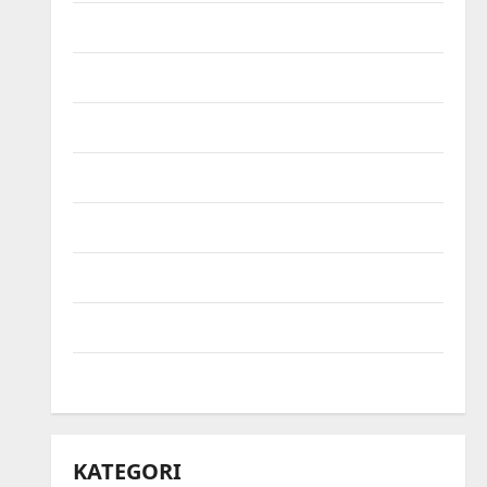
September 2021
Agustus 2021
Juli 2021
Juni 2021
Mei 2021
April 2021
Maret 2021
Mei 2020
KATEGORI