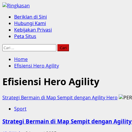
Skip
to
Primary
Beriklan di Sini
content
Menu
Hubungi Kami
Kebijakan Privasi
Peta Situs
Cari
untuk:
Home
Efisiensi Hero Agility
Efisiensi Hero Agility
Strategi Bermain di Map Sempit dengan Agility Hero
Sport
Strategi Bermain di Map Sempit dengan Agilit