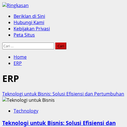
Skip
to
Primary
Beriklan di Sini
content
Menu
Hubungi Kami
Kebijakan Privasi
Peta Situs
Cari
untuk:
Home
ERP
ERP
Teknologi untuk Bisnis: Solusi Efisiensi dan Pertumbuhan
Technology
Teknologi untuk Bisnis: Solusi Efisiensi dan