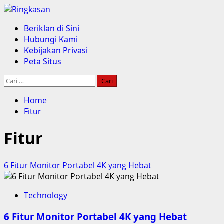
Skip
to
Primary
Beriklan di Sini
content
Menu
Hubungi Kami
Kebijakan Privasi
Peta Situs
Cari
untuk:
Home
Fitur
Fitur
6 Fitur Monitor Portabel 4K yang Hebat
Technology
6 Fitur Monitor Portabel 4K yang Hebat