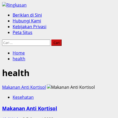
Skip
to
Primary
Beriklan di Sini
content
Menu
Hubungi Kami
Kebijakan Privasi
Peta Situs
Cari
untuk:
Home
health
health
Makanan Anti Kortisol
Kesehatan
Makanan Anti Kortisol