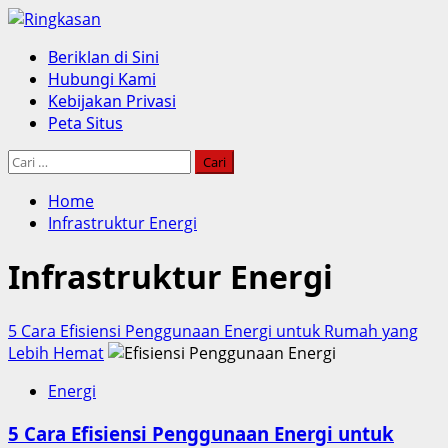
Skip
to
Primary
Beriklan di Sini
content
Menu
Hubungi Kami
Kebijakan Privasi
Peta Situs
Cari
untuk:
Home
Infrastruktur Energi
Infrastruktur Energi
5 Cara Efisiensi Penggunaan Energi untuk Rumah yang
Lebih Hemat
Energi
5 Cara Efisiensi Penggunaan Energi untuk