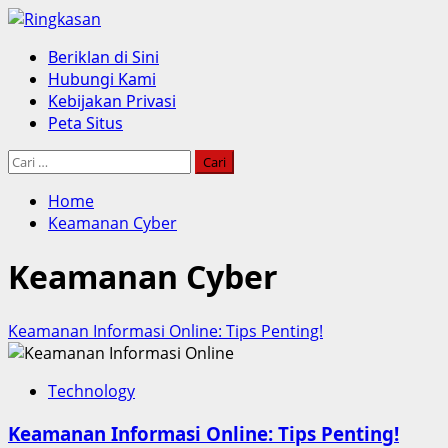
Skip
to
Primary
Beriklan di Sini
content
Menu
Hubungi Kami
Kebijakan Privasi
Peta Situs
Cari
untuk:
Home
Keamanan Cyber
Keamanan Cyber
Keamanan Informasi Online: Tips Penting!
Technology
Keamanan Informasi Online: Tips Penting!