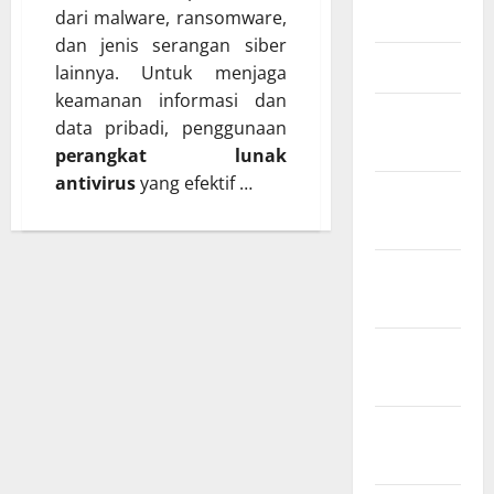
Mei 2025
dari malware, ransomware,
dan jenis serangan siber
Maret 2025
lainnya. Untuk menjaga
keamanan informasi dan
Januari
data pribadi, penggunaan
2025
perangkat lunak
antivirus
yang efektif …
Desember
2024
November
2024
Oktober
2024
September
2024