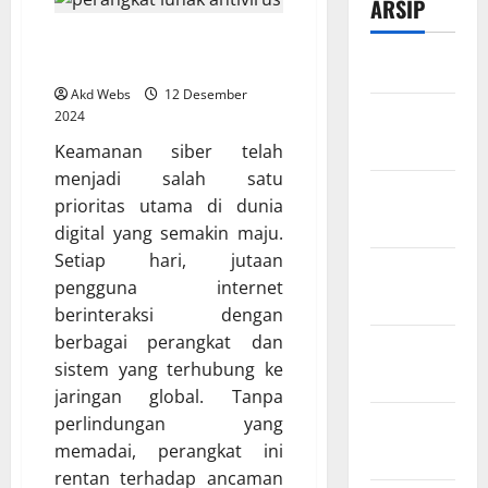
ARSIP
Top 5 Antivirus untuk Keamanan
Optimal
Maret 2026
Akd Webs
12 Desember
Februari
2024
2026
Keamanan siber telah
menjadi salah satu
Desember
prioritas utama di dunia
2025
digital yang semakin maju.
Setiap hari, jutaan
November
pengguna internet
2025
berinteraksi dengan
berbagai perangkat dan
Oktober
sistem yang terhubung ke
2025
jaringan global. Tanpa
perlindungan yang
Agustus
memadai, perangkat ini
2025
rentan terhadap ancaman