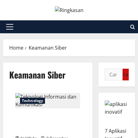
Skip
to
content
Primary
Menu
Home
Keamanan Siber
Keamanan Siber
Cari
untuk:
Technology
Teknologi Informasi dan
Komunikasi: Fondasi Dunia
Digital
7 Aplikasi