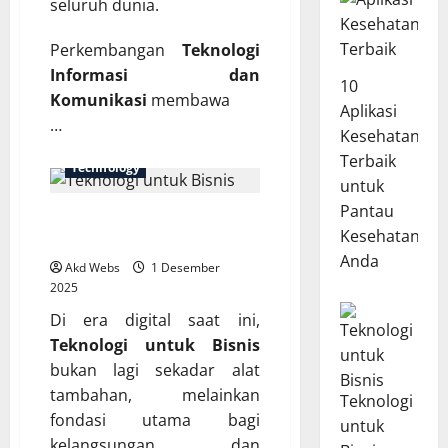
seluruh dunia.
Perkembangan
Teknologi
Informasi dan
10
Komunikasi
membawa
Aplikasi
…
Kesehatan
Terbaik
Technology
untuk
Pantau
Teknologi untuk Bisnis: Solusi
Kesehatan
Efisiensi dan Pertumbuhan
Anda
Akd Webs
1 Desember
2025
Di era digital saat ini,
Teknologi untuk Bisnis
bukan lagi sekadar alat
tambahan, melainkan
Teknologi
fondasi utama bagi
untuk
kelangsungan dan