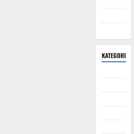
April 2021
Maret 2021
Mei 2020
KATEGORI
Bisnis
Ekonomi
Energi
Finansial
Fintech