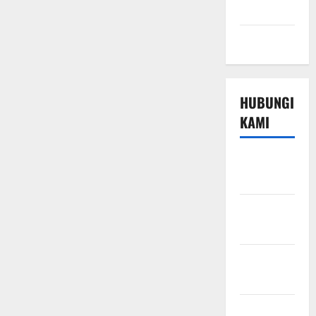
Technology
Travel
HUBUNGI
KAMI
Beriklan di
Sini
Hubungi
Kami
Kebijakan
Privasi
Peta Situs