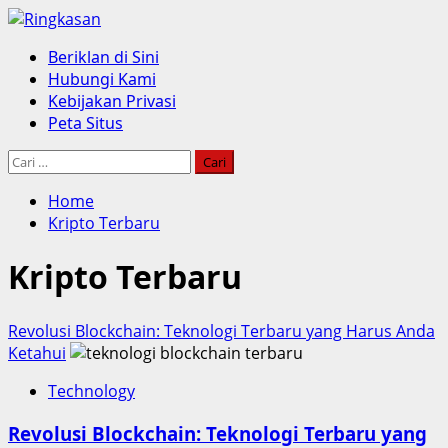
Skip
to
Primary
Beriklan di Sini
content
Menu
Hubungi Kami
Kebijakan Privasi
Peta Situs
Cari
untuk:
Home
Kripto Terbaru
Kripto Terbaru
Revolusi Blockchain: Teknologi Terbaru yang Harus Anda
Ketahui
Technology
Revolusi Blockchain: Teknologi Terbaru yang