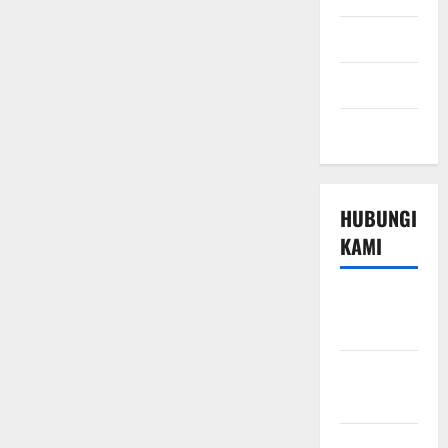
Sport
Technology
Travel
HUBUNGI
KAMI
Beriklan di
Sini
Hubungi
Kami
Kebijakan