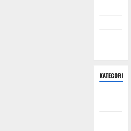
Mei 2021
April 2021
Maret 2021
Mei 2020
KATEGORI
Bisnis
Ekonomi
Energi