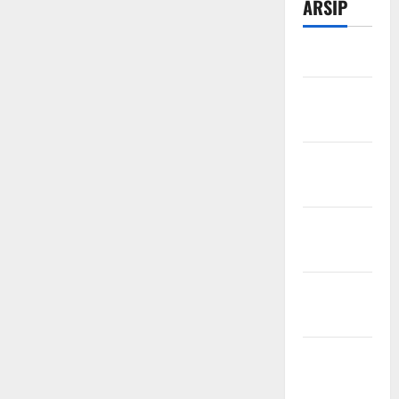
ARSIP
Maret 2026
Februari
2026
Desember
2025
November
2025
Oktober
2025
Agustus
2025