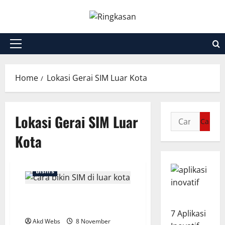
Skip
to
content
Primary
Menu
Home
Lokasi Gerai SIM Luar Kota
Lokasi Gerai SIM Luar
Cari
untuk:
Kota
Bisnis
Cara Praktis Bikin SIM di Luar
Kota
7 Aplikasi
Akd Webs
8 November