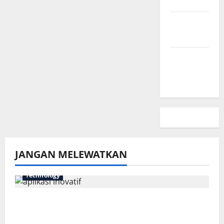
Kami
Kebijakan
Privasi
Peta
Situs
JANGAN MELEWATKAN
Technology
7 Aplikasi Inovatif yang Harus Dicoba
Tahun Ini