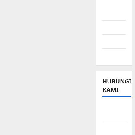
Ringkasan
Berita
Sport
Technology
Travel
HUBUNGI
KAMI
Beriklan
di Sini
Hubungi