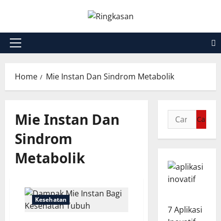
Skip
to
content
Primary
Menu
Home
Mie Instan Dan Sindrom Metabolik
Mie Instan Dan
Cari
untuk:
Sindrom
Metabolik
Kesehatan
7 Aplikasi