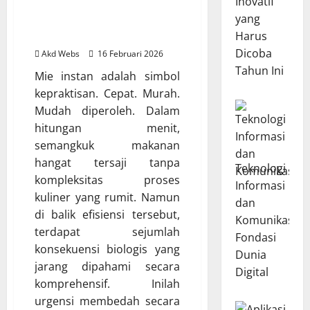
Inovatif
Fakta Mengejutkan
yang
Dampak Mie Instan Bagi
Harus
Kesehatan Tubuh
Dicoba
Akd Webs
16 Februari 2026
Tahun Ini
Mie instan adalah simbol
kepraktisan. Cepat. Murah.
Mudah diperoleh. Dalam
hitungan menit,
semangkuk makanan
hangat tersaji tanpa
Teknologi
kompleksitas proses
Informasi
kuliner yang rumit. Namun
dan
di balik efisiensi tersebut,
Komunikasi:
terdapat sejumlah
Fondasi
konsekuensi biologis yang
Dunia
jarang dipahami secara
Digital
komprehensif. Inilah
urgensi membedah secara