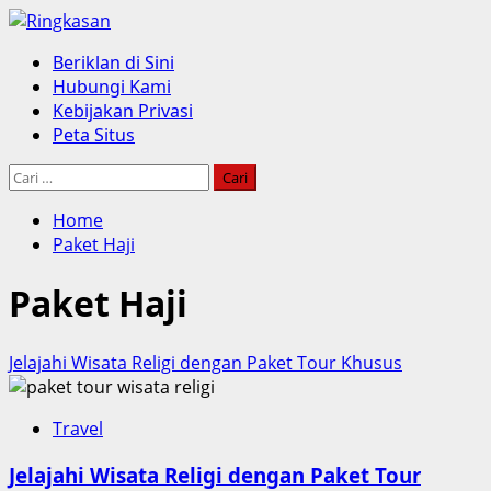
Skip
to
Primary
Beriklan di Sini
content
Menu
Hubungi Kami
Kebijakan Privasi
Peta Situs
Cari
untuk:
Home
Paket Haji
Paket Haji
Jelajahi Wisata Religi dengan Paket Tour Khusus
Travel
Jelajahi Wisata Religi dengan Paket Tour