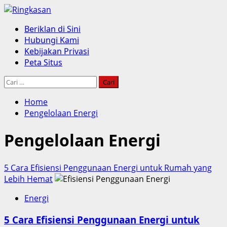
Skip
to
Primary
Beriklan di Sini
content
Menu
Hubungi Kami
Kebijakan Privasi
Peta Situs
Cari
untuk:
Home
Pengelolaan Energi
Pengelolaan Energi
5 Cara Efisiensi Penggunaan Energi untuk Rumah yang
Lebih Hemat
Energi
5 Cara Efisiensi Penggunaan Energi untuk