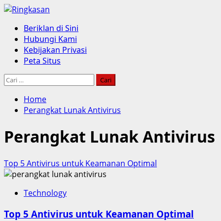
Skip
to
Primary
Beriklan di Sini
content
Menu
Hubungi Kami
Kebijakan Privasi
Peta Situs
Cari
untuk:
Home
Perangkat Lunak Antivirus
Perangkat Lunak Antivirus
Top 5 Antivirus untuk Keamanan Optimal
Technology
Top 5 Antivirus untuk Keamanan Optimal