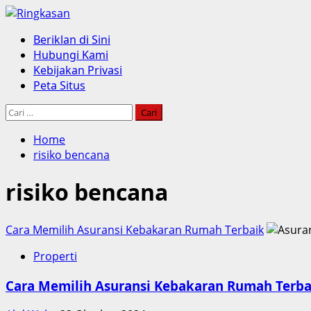
Skip
to
Primary
Beriklan di Sini
content
Menu
Hubungi Kami
Kebijakan Privasi
Peta Situs
Cari
untuk:
Home
risiko bencana
risiko bencana
Cara Memilih Asuransi Kebakaran Rumah Terbaik
Properti
Cara Memilih Asuransi Kebakaran Rumah Terba