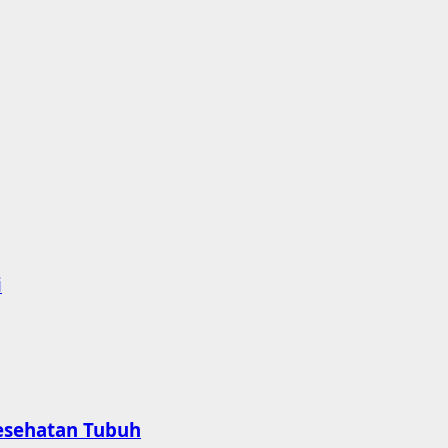
i
esehatan Tubuh