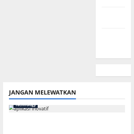
Kami
Kebijakan
Privasi
Peta
Situs
JANGAN MELEWATKAN
Technology
7 Aplikasi Inovatif yang Harus Dicoba
Tahun Ini