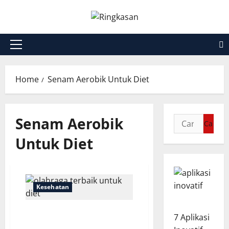
Skip
to
content
Primary
Menu
Home
Senam Aerobik Untuk Diet
Senam Aerobik
Cari
untuk:
Untuk Diet
Kesehatan
Olahraga Terbaik untuk
7 Aplikasi
Diet dan Berat Badan