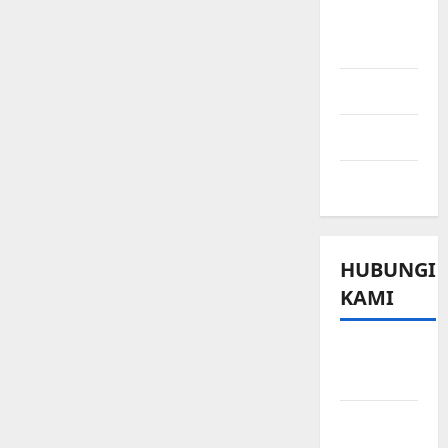
Ringkasan
Berita
Sport
Technology
Travel
HUBUNGI
KAMI
Beriklan
di Sini
Hubungi