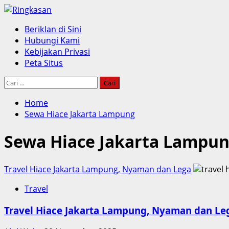
Skip
to
Primary
Beriklan di Sini
content
Menu
Hubungi Kami
Kebijakan Privasi
Peta Situs
Cari
untuk:
Home
Sewa Hiace Jakarta Lampung
Sewa Hiace Jakarta Lampu
Travel Hiace Jakarta Lampung, Nyaman dan Lega
Travel
Travel Hiace Jakarta Lampung, Nyaman dan Le