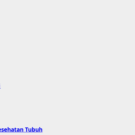
i
esehatan Tubuh