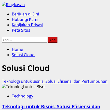
Skip
to
Primary
Beriklan di Sini
content
Menu
Hubungi Kami
Kebijakan Privasi
Peta Situs
Cari
untuk:
Home
Solusi Cloud
Solusi Cloud
Teknologi untuk Bisnis: Solusi Efisiensi dan Pertumbuhan
Technology
Teknologi untuk Bisnis: Solusi Efisiensi dan