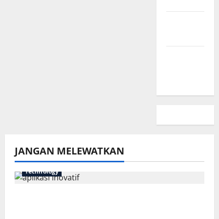
Kami
Kebijakan
Privasi
Peta
Situs
JANGAN MELEWATKAN
Technology
7 Aplikasi Inovatif yang Harus Dicoba
Tahun Ini