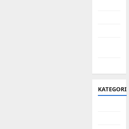
Juni 2021
Mei 2021
April 2021
Maret
2021
Mei 2020
KATEGORI
Bisnis
Ekonomi