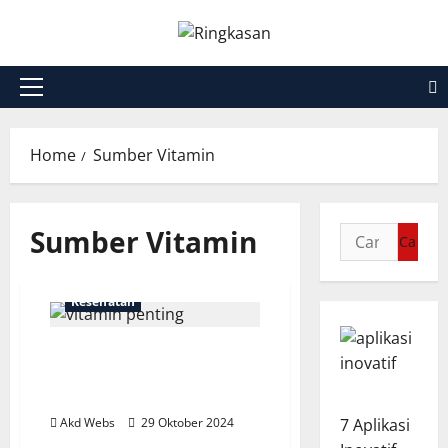
Skip
to
content
Primary
Menu
Home
Sumber Vitamin
Sumber Vitamin
Cari
untuk:
Kesehatan
Vitamin Penting untuk
Tubuh yang Wajib Anda
Ketahui
7 Aplikasi
Akd Webs
29 Oktober 2024