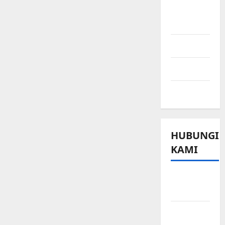
Ringkasan
Berita
Sport
Technology
Travel
HUBUNGI
KAMI
Beriklan
di Sini
Hubungi