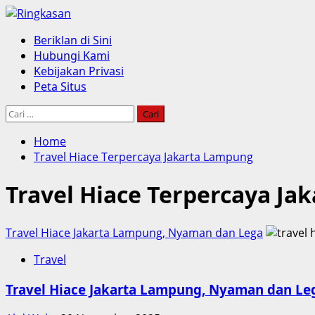
Skip
to
Primary
Beriklan di Sini
content
Menu
Hubungi Kami
Kebijakan Privasi
Peta Situs
Cari
untuk:
Home
Travel Hiace Terpercaya Jakarta Lampung
Travel Hiace Terpercaya Ja
Travel Hiace Jakarta Lampung, Nyaman dan Lega
Travel
Travel Hiace Jakarta Lampung, Nyaman dan Le