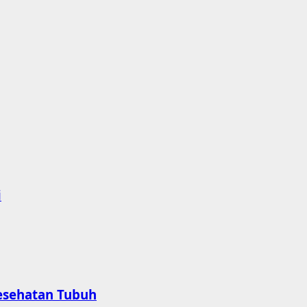
i
esehatan Tubuh