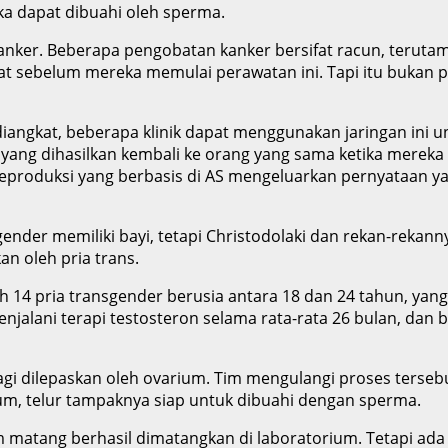
a dapat dibuahi oleh sperma.
kanker. Beberapa pengobatan kanker bersifat racun, teruta
t sebelum mereka memulai perawatan ini. Tapi itu bukan p
 diangkat, beberapa klinik dapat menggunakan jaringan ini
 dihasilkan kembali ke orang yang sama ketika mereka de
n reproduksi yang berbasis di AS mengeluarkan pernyataan y
nder memiliki bayi, tetapi Christodolaki dan rekan-rekan
n oleh pria trans.
14 pria transgender berusia antara 18 dan 24 tahun, yang
jalani terapi testosteron selama rata-rata 26 bulan, da
lagi dilepaskan oleh ovarium. Tim mengulangi proses ters
ium, telur tampaknya siap untuk dibuahi dengan sperma.
m matang berhasil dimatangkan di laboratorium. Tetapi ada