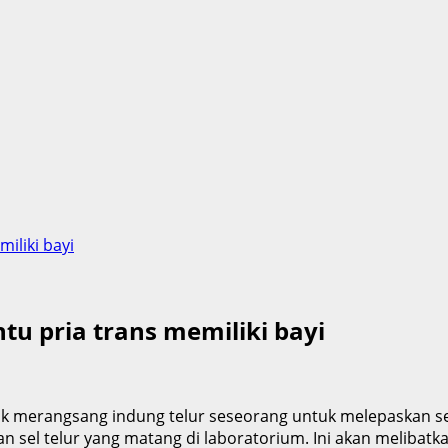
iliki bayi
u pria trans memiliki bayi
ntuk merangsang indung telur seseorang untuk melepaskan s
an sel telur yang matang di laboratorium. Ini akan melib