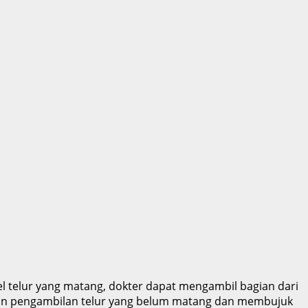
el telur yang matang, dokter dapat mengambil bagian dari
atkan pengambilan telur yang belum matang dan membujuk