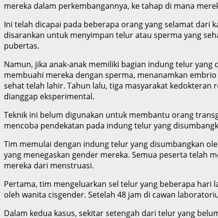
mereka dalam perkembangannya, ke tahap di mana merek
Ini telah dicapai pada beberapa orang yang selamat dari 
disarankan untuk menyimpan telur atau sperma yang seha
pubertas.
Namun, jika anak-anak memiliki bagian indung telur yang
membuahi mereka dengan sperma, menanamkan embrio yang
sehat telah lahir. Tahun lalu, tiga masyarakat kedoktera
dianggap eksperimental.
Teknik ini belum digunakan untuk membantu orang transge
mencoba pendekatan pada indung telur yang disumbangka
Tim memulai dengan indung telur yang disumbangkan oleh 
yang menegaskan gender mereka. Semua peserta telah men
mereka dari menstruasi.
Pertama, tim mengeluarkan sel telur yang beberapa hari 
oleh wanita cisgender. Setelah 48 jam di cawan laborator
Dalam kedua kasus, sekitar setengah dari telur yang belu