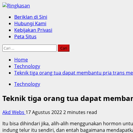
Skip
to
Primary
Beriklan di Sini
content
Menu
Hubungi Kami
Kebijakan Privasi
Peta Situs
Cari
untuk:
Home
Technology
Teknik tiga orang tua dapat membantu pria trans mem
Technology
Teknik tiga orang tua dapat membant
Akd Webs
17 Agustus 2022
2 minutes read
Itu bisa dihindari jika, alih-alih menggunakan hormon u
indung telur itu sendiri, dan entah bagaimana mendapatk