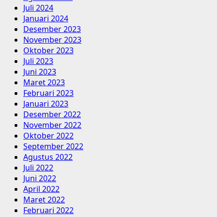
Juli 2024
Januari 2024
Desember 2023
November 2023
Oktober 2023
Juli 2023
Juni 2023
Maret 2023
Februari 2023
Januari 2023
Desember 2022
November 2022
Oktober 2022
September 2022
Agustus 2022
Juli 2022
Juni 2022
April 2022
Maret 2022
Februari 2022