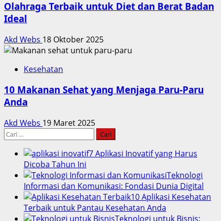
Olahraga Terbaik untuk Diet dan Berat Badan
Ideal
Akd Webs
18 Oktober 2025
Kesehatan
10 Makanan Sehat yang Menjaga Paru-Paru
Anda
Akd Webs
19 Maret 2025
Cari
untuk:
7 Aplikasi Inovatif yang Harus
Dicoba Tahun Ini
Teknologi
Informasi dan Komunikasi: Fondasi Dunia Digital
10 Aplikasi Kesehatan
Terbaik untuk Pantau Kesehatan Anda
Teknologi untuk Bisnis: