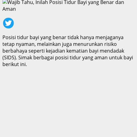
Posisi tidur bayi yang benar tidak hanya menjaganya
tetap nyaman, melainkan juga menurunkan risiko
berbahaya seperti kejadian kematian bayi mendadak
(SIDS). Simak berbagai posisi tidur yang aman untuk bayi
berikut ini.