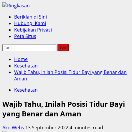
Skip
to
Primary
Beriklan di Sini
content
Menu
Hubungi Kami
Kebijakan Privasi
Peta Situs
Cari
untuk:
Home
Kesehatan
Wajib Tahu, Inilah Posisi Tidur Bayi yang Benar dan
Aman
Kesehatan
Wajib Tahu, Inilah Posisi Tidur Bayi
yang Benar dan Aman
Akd Webs
13 September 2022
4 minutes read