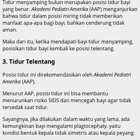
Tidur menyamping bukan merupakan posisi tidur bayi
yang benar.
Akademi Pediatri Amerika
(AAP) menganjurkan
bahwa tidur dalam posisi miring tidak memberikan
manfaat apa-apa bagi bayi, bahkan cenderung tidak
aman.
Maka dari itu, ketika mendapati bayi tidur menyamping,
posisikan tidur bayi kembali ke posisi telentang.
3. Tidur Telentang
Posisi tidur ini direkomendasikan oleh
Akademi Pediatri
Amerika
(AAP).
Menurut AAP, posisi tidur ini bisa membantu
menurunkan risiko SIDS dan mencegah bayi agar tidak
tersedak saat tidur.
Sayangnya, jika dilakukan dalam waktu yang lama, ada
kemungkinan bayi mengalami plagiocephaly, yaitu
kondisi bentuk kepala tidak simetris atau kepala peyang.