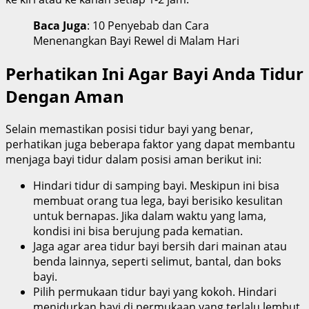
Baca Juga
: 10 Penyebab dan Cara
Menenangkan Bayi Rewel di Malam Hari
Perhatikan Ini Agar Bayi Anda Tidur
Dengan Aman
Selain memastikan posisi tidur bayi yang benar,
perhatikan juga beberapa faktor yang dapat membantu
menjaga bayi tidur dalam posisi aman berikut ini:
Hindari tidur di samping bayi. Meskipun ini bisa
membuat orang tua lega, bayi berisiko kesulitan
untuk bernapas. Jika dalam waktu yang lama,
kondisi ini bisa berujung pada kematian.
Jaga agar area tidur bayi bersih dari mainan atau
benda lainnya, seperti selimut, bantal, dan boks
bayi.
Pilih permukaan tidur bayi yang kokoh. Hindari
menidurkan bayi di permukaan yang terlalu lembut.