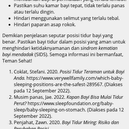
Pastikan suhu kamar bayi tepat, tidak terlalu panas
atau terlalu dingin.
Hindari menggunakan selimut yang terlalu tebal.
Hindari paparan asap rokok.
Demikian penjelasan seputar posisi tidur bayi yang
benar. Pastikan bayi tidur dalam posisi yang aman untuk
menghindari ketidaknyamanan dan
sindrom kematian
bayi mendadak
(SIDS). Semoga informasi ini bermanfaat,
Teman Sehat!
Coklat, Stefani. 2020.
Posisi Tidur Teraman untuk Bayi
Anda.
https://www.verywellfamily.com/which-baby-
sleeping-positions-are-the-safest-289567. (Diakses
pada 12 September 2022).
Musim panas, Jae. 2022.
Kapan Bayi Bisa Mulai Tidur
Perut?
https://www.sleepfoundation.org/baby-
sleep/baby-sleeping-on-stomach. (Diakses pada 12
September 2022).
Penjahat, Zawn. 2020.
Bayi Tidur Miring: Risiko dan
Perubahan Posisi.